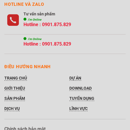
HOTLINE VÀ ZALO
Tư vấn sản phẩm
i'm Online
Hotline : 0901.875.829
i'm Online
Hotline : 0901.875.829
ĐIỀU HƯỚNG NHANH
TRANG CHỦ
DỰ ÁN
GIỚI THIỆU
DOWNLOAD
SẢN PHẨM
TUYỂN DỤNG
DỊCH VỤ
LĨNH VỰC
Chính sách bảo mật