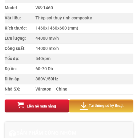
Model
WS-1460
Vật liệu:
Thép sợi thuỷ tinh composite
Kích thước:
1460x1460x600 (mm)
Lưu lượng:
44000 m3/h
Công suất:
44000 m3/h
Tốc độ:
540rpm
Độ ồn:
60-70 Db
Điện áp
380V /50Hz
Nhà SX:
Winston – China
Tải thông số kỹ thuật
Liên hệ mua hàng
SẢN PHẨM CÙNG NHÓM