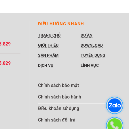
ĐIỀU HƯỚNG NHANH
TRANG CHỦ
DỰ ÁN
5.829
GIỚI THIỆU
DOWNLOAD
SẢN PHẨM
TUYỂN DỤNG
5.829
DỊCH VỤ
LĨNH VỰC
Chính sách bảo mật
Chính sách bảo hành
Điều khoản sử dụng
Chính sách đổi trả