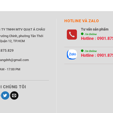
HOTLINE VÀ ZALO
Tư vấn sản phẩm
 TY TNHH MTV QUẠT Á CHÂU
i'm Online
rường Chinh, phường Tân Thới
Hotline : 0901.87
 Quận 12, TP.HCM
.875.829
i'm Online
Hotline : 0901.87
rangdnh@gmail.com
AM - 17:00 PM
I CHÚNG TÔI