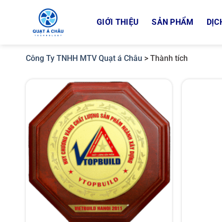
Bỏ
qua
GIỚI THIỆU
SẢN PHẨM
DỊC
nội
dung
Công Ty TNHH MTV Quạt á Châu
>
Thành tích