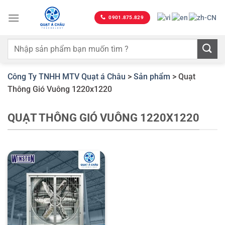
Bỏ
qua
0901.875.829
nội
dung
Công Ty TNHH MTV Quạt á Châu
>
Sản phẩm
>
Quạt
Thông Gió Vuông 1220x1220
QUẠT THÔNG GIÓ VUÔNG 1220X1220