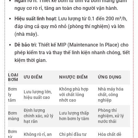
Ngăn rò rỉ
: Thiết kế bơm từ tính và bơm màng giảm
nguy cơ rò rỉ, tăng an toàn cho người vận hành.
Hiệu suất linh hoạt
: Lưu lượng từ 0.1 đến 200 m³/h,
đáp ứng cả quy mô nhỏ (phòng thí nghiệm) và lớn
(nhà máy).
Dễ bảo trì
: Thiết kế MIP (Maintenance In Place) cho
phép kiểm tra và thay thế linh kiện nhanh chóng, tiết
kiệm thời gian.
LOẠI
ƯU ĐIỂM
NHƯỢC ĐIỂM
ỨNG DỤNG
BƠM
Bơm
Không phù hợp
Nhà máy hóa
Lưu lượng lớn,
ly
với chất lỏng
chất, công
hiệu suất cao
tâm
nhớt cao
nghiệp
Định lượng
Phòng thí
Bơm
Lưu lượng thấp
chính xác, xử lý
nghiệm, xử lý
màng
hơn bơm ly tâm
hạt rắn
nước thải
Bơm
Không rò rỉ, an
Chi phí đầu tư
Hóa chất dễ
từ