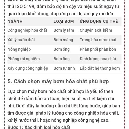
thủ ISO 5199, đảm bảo độ tin cậy và hiệu suất ngay từ
giai đoạn khởi động, đáp ứng các dự án quy mô lớn.
NGÀNH
LOẠI BƠM
ỨNG DỤNG CỤ THỂ
Công nghiệp hóa chất
Bơm ly tâm
Chuyển axit, kiềm
Xử lý nước thải
Bơm màng
Trung hòa nước thải
Nông nghiệp
Bơm ống
Phân phối phân bón
Phòng thí nghiệm
Bơm ống
Định lượng hóa chất
Xây dựng công nghiệp
Bơm từ tính
Lắp đặt hệ thống bơm
5. Cách chọn máy bơm hóa chất phù hợp
Lựa chọn máy bơm hóa chất phù hợp là yếu tố then
chốt để đảm bảo an toàn, hiệu suất, và tiết kiệm chi
phí. Dưới đây là hướng dẫn chi tiết từng bước, giúp bạn
tìm được giải pháp lý tưởng cho công nghiệp hóa chất,
xử lý nước thải, hoặc nông nghiệp công nghệ cao.
Bước 1: Xác định loại hóa chất