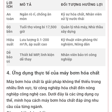
LỢI
MÔ TẢ
ĐỐI TƯỢNG HƯỞNG LỢI
ÍCH
An
Ngăn rò rỉ, chống ăn
Kỹ sư hóa chất, Nhân viên
toàn
mòn
xử lý nước thải
Độ
Tuổi thọ vòng bi 17,500
Quản lý nhà máy, Nhà thầu
bền
giờ
xây dựng
Hiệu
Lưu lượng 0.1-200
Kỹ thuật viên phòng thí
suất
m³/h, áp suất cao
nghiệm, Nông dân
Dễ
Thiết kế MIP, linh kiện
Nhân viên bảo trì công
bảo
dễ thay
nghiệp
trì
4. Ứng dụng thực tế của máy bơm hóa chất
Máy bơm hóa chất là giải pháp không thể thiếu trong
nhiều lĩnh vực, từ công nghiệp hóa chất đến nông
nghiệp công nghệ cao. Dưới đây là các ứng dụng cụ
thể, minh họa cách máy bơm hóa chất đáp ứng nhu
cầu của từng ngành.