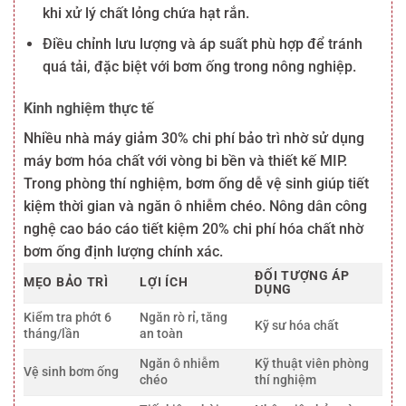
khi xử lý chất lỏng chứa hạt rắn.
Điều chỉnh lưu lượng và áp suất phù hợp để tránh
quá tải, đặc biệt với bơm ống trong nông nghiệp.
Kinh nghiệm thực tế
Nhiều nhà máy giảm 30% chi phí bảo trì nhờ sử dụng
máy bơm hóa chất với vòng bi bền và thiết kế MIP.
Trong phòng thí nghiệm, bơm ống dễ vệ sinh giúp tiết
kiệm thời gian và ngăn ô nhiễm chéo. Nông dân công
nghệ cao báo cáo tiết kiệm 20% chi phí hóa chất nhờ
bơm ống định lượng chính xác.
ĐỐI TƯỢNG ÁP
MẸO BẢO TRÌ
LỢI ÍCH
DỤNG
Kiểm tra phớt 6
Ngăn rò rỉ, tăng
Kỹ sư hóa chất
tháng/lần
an toàn
Ngăn ô nhiễm
Kỹ thuật viên phòng
Vệ sinh bơm ống
chéo
thí nghiệm