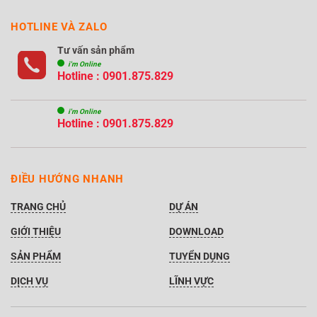
HOTLINE VÀ ZALO
Tư vấn sản phẩm
i'm Online
Hotline : 0901.875.829
i'm Online
Hotline : 0901.875.829
ĐIỀU HƯỚNG NHANH
TRANG CHỦ
DỰ ÁN
GIỚI THIỆU
DOWNLOAD
SẢN PHẨM
TUYỂN DỤNG
DỊCH VỤ
LĨNH VỰC