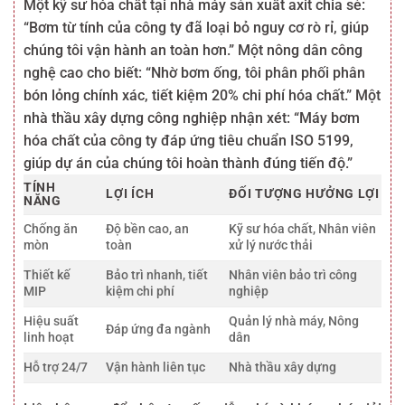
Một kỹ sư hóa chất tại nhà máy sản xuất axit chia sẻ:
“Bơm từ tính của công ty đã loại bỏ nguy cơ rò rỉ, giúp
chúng tôi vận hành an toàn hơn.” Một nông dân công
nghệ cao cho biết: “Nhờ bơm ống, tôi phân phối phân
bón lỏng chính xác, tiết kiệm 20% chi phí hóa chất.” Một
nhà thầu xây dựng công nghiệp nhận xét: “Máy bơm
hóa chất của công ty đáp ứng tiêu chuẩn ISO 5199,
giúp dự án của chúng tôi hoàn thành đúng tiến độ.”
TÍNH
LỢI ÍCH
ĐỐI TƯỢNG HƯỞNG LỢI
NĂNG
Chống ăn
Độ bền cao, an
Kỹ sư hóa chất, Nhân viên
mòn
toàn
xử lý nước thải
Thiết kế
Bảo trì nhanh, tiết
Nhân viên bảo trì công
MIP
kiệm chi phí
nghiệp
Hiệu suất
Quản lý nhà máy, Nông
Đáp ứng đa ngành
linh hoạt
dân
Hỗ trợ 24/7
Vận hành liên tục
Nhà thầu xây dựng