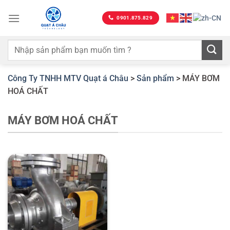
Bỏ
qua
0901.875.829
nội
dung
Công Ty TNHH MTV Quạt á Châu
>
Sản phẩm
>
MÁY BƠM
HOÁ CHẤT
MÁY BƠM HOÁ CHẤT