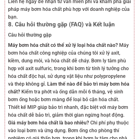
Liên hệ ngay để nhận tư vấn miễn phí và khám phá giải
pháp máy bơm hóa chất phù hợp với doanh nghiệp của
bạn.
8. Câu hỏi thường gặp (FAQ) và Kết luận
Câu hỏi thường gặp
Máy bơm hóa chất có thể xử lý loại hóa chất nào?
Máy
bơm hóa chất công nghiệp của chúng tôi xử lý axit,
kiềm, dung môi, và hóa chất dễ cháy. Bơm ly tâm phù
hợp với axit sulfuric, trong khi bơm từ tính lý tưởng cho
hóa chất độc hại, sử dụng vật liệu như polypropylene
và thép không gỉ.
Làm thế nào để bảo trì máy bơm hóa
chất?
Kiểm tra phớt và ống dẫn mỗi 6 tháng, vệ sinh
bơm ống hoặc bơm màng để loại bỏ cặn hóa chất.
Thiết kế MIP giúp bảo trì nhanh, đặc biệt với máy bơm
hóa chất dễ bảo trì, giảm thời gian ngừng hoạt động.
Giá máy bơm hóa chất là bao nhiêu?
Chi phí phụ thuộc
vào loại bơm và ứng dụng. Bơm ống cho phòng thí
nghiệm có giá thấp hơn, trong khi bơm ly tâm cho nhà