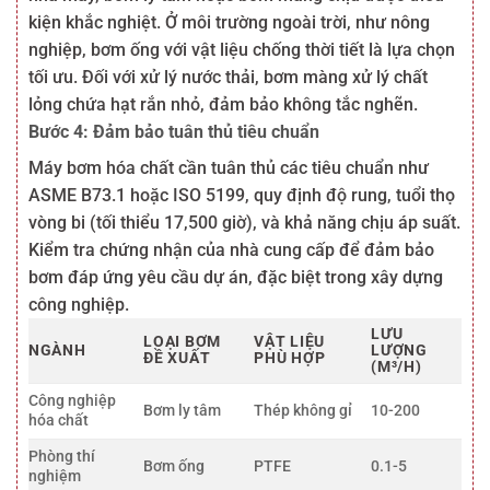
kiện khắc nghiệt. Ở môi trường ngoài trời, như nông
nghiệp, bơm ống với vật liệu chống thời tiết là lựa chọn
tối ưu. Đối với xử lý nước thải, bơm màng xử lý chất
lỏng chứa hạt rắn nhỏ, đảm bảo không tắc nghẽn.
Bước 4: Đảm bảo tuân thủ tiêu chuẩn
Máy bơm hóa chất cần tuân thủ các tiêu chuẩn như
ASME B73.1 hoặc ISO 5199, quy định độ rung, tuổi thọ
vòng bi (tối thiểu 17,500 giờ), và khả năng chịu áp suất.
Kiểm tra chứng nhận của nhà cung cấp để đảm bảo
bơm đáp ứng yêu cầu dự án, đặc biệt trong xây dựng
công nghiệp.
LƯU
LOẠI BƠM
VẬT LIỆU
NGÀNH
LƯỢNG
ĐỀ XUẤT
PHÙ HỢP
(M³/H)
Công nghiệp
Bơm ly tâm
Thép không gỉ
10-200
hóa chất
Phòng thí
Bơm ống
PTFE
0.1-5
nghiệm