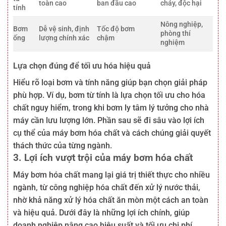
toàn cao
ban đầu cao
cháy, độc hại
tính
Nông nghiệp,
Bơm
Dễ vệ sinh, định
Tốc độ bơm
phòng thí
ống
lượng chính xác
chậm
nghiệm
Lựa chọn đúng để tối ưu hóa hiệu quả
Hiểu rõ loại bơm và tính năng giúp bạn chọn giải pháp
phù hợp. Ví dụ, bơm từ tính là lựa chọn tối ưu cho hóa
chất nguy hiểm, trong khi bơm ly tâm lý tưởng cho nhà
máy cần lưu lượng lớn. Phần sau sẽ đi sâu vào lợi ích
cụ thể của máy bơm hóa chất và cách chúng giải quyết
thách thức của từng ngành.
3. Lợi ích vượt trội của máy bơm hóa chất
Máy bơm hóa chất mang lại giá trị thiết thực cho nhiều
ngành, từ công nghiệp hóa chất đến xử lý nước thải,
nhờ khả năng xử lý hóa chất ăn mòn một cách an toàn
và hiệu quả. Dưới đây là những lợi ích chính, giúp
doanh nghiệp nâng cao hiệu suất và tối ưu chi phí.