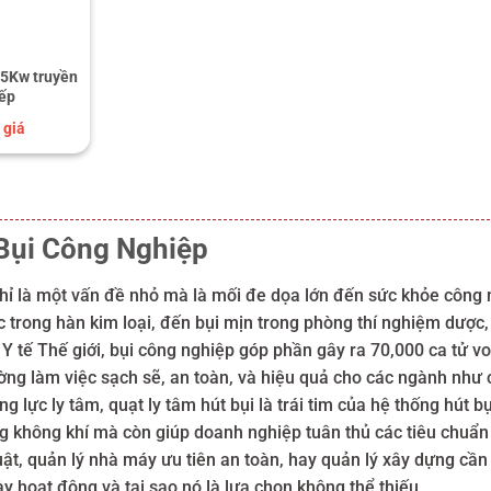
55Kw truyền
iếp
 giá
Bụi Công Nghiệp
ỉ là một vấn đề nhỏ mà là mối đe dọa lớn đến sức khỏe công nhâ
 trong hàn kim loại, đến bụi mịn trong phòng thí nghiệm dược,
 tế Thế giới, bụi công nghiệp góp phần gây ra 70,000 ca tử v
ường làm việc sạch sẽ, an toàn, và hiệu quả cho các ngành như 
ằng lực ly tâm, quạt ly tâm hút bụi là trái tim của hệ thống hú
ượng không khí mà còn giúp doanh nghiệp tuân thủ các tiêu chuẩ
uật, quản lý nhà máy ưu tiên an toàn, hay quản lý xây dựng cần
này hoạt động và tại sao nó là lựa chọn không thể thiếu.