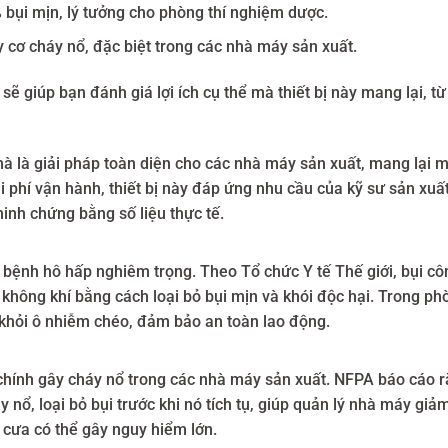
 bụi mịn, lý tưởng cho phòng thí nghiệm dược.
 cơ cháy nổ, đặc biệt trong các nhà máy sản xuất.
 sẽ giúp bạn đánh giá lợi ích cụ thể mà thiết bị này mang lại, t
 mà là giải pháp toàn diện cho các nhà máy sản xuất, mang lại m
 phí vận hành, thiết bị này đáp ứng nhu cầu của kỹ sư sản xuấ
minh chứng bằng số liệu thực tế.
c bệnh hô hấp nghiêm trọng. Theo Tổ chức Y tế Thế giới, bụi c
ng không khí bằng cách loại bỏ bụi mịn và khói độc hại. Trong p
 khỏi ô nhiễm chéo, đảm bảo an toàn lao động.
 chính gây cháy nổ trong các nhà máy sản xuất. NFPA báo cáo 
y nổ, loại bỏ bụi trước khi nó tích tụ, giúp quản lý nhà máy giả
 cưa có thể gây nguy hiểm lớn.