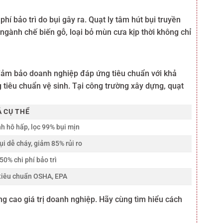
hí bảo trì do bụi gây ra. Quạt ly tâm hút bụi truyền
 ngành chế biến gỗ, loại bỏ mùn cưa kịp thời không chỉ
 đảm bảo doanh nghiệp đáp ứng tiêu chuẩn với khả
g tiêu chuẩn vệ sinh. Tại công trường xây dựng, quạt
Ả CỤ THỂ
h hô hấp, lọc 99% bụi mịn
ụi dễ cháy, giảm 85% rủi ro
0% chi phí bảo trì
tiêu chuẩn OSHA, EPA
ng cao giá trị doanh nghiệp. Hãy cùng tìm hiểu cách