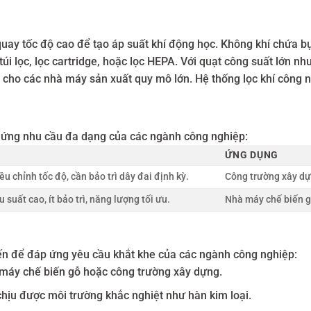
ay tốc độ cao để tạo áp suất khí động học. Không khí chứa bụ
úi lọc, lọc cartridge, hoặc lọc HEPA. Với quạt công suất lớn nh
 cho các nhà máy sản xuất quy mô lớn. Hệ thống lọc khí công n
áp ứng nhu cầu đa dạng của các ngành công nghiệp:
ỨNG DỤNG
ều chỉnh tốc độ, cần bảo trì dây đai định kỳ.
Công trường xây dự
u suất cao, ít bảo trì, năng lượng tối ưu.
Nhà máy chế biến gỗ,
tiến để đáp ứng yêu cầu khắt khe của các ngành công nghiệp:
à máy chế biến gỗ hoặc công trường xây dựng.
chịu được môi trường khắc nghiệt như hàn kim loại.