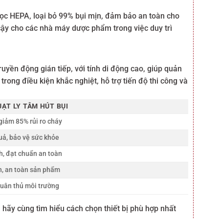
lọc HEPA, loại bỏ 99% bụi mịn, đảm bảo an toàn cho
 cậy cho các nhà máy dược phẩm trong việc duy trì
uyền động gián tiếp, với tính di động cao, giúp quản
rong điều kiện khắc nghiệt, hỗ trợ tiến độ thi công và
UẠT LY TÂM HÚT BỤI
 giảm 85% rủi ro cháy
uả, bảo vệ sức khỏe
h, đạt chuẩn an toàn
n, an toàn sản phẩm
tuân thủ môi trường
 hãy cùng tìm hiểu cách chọn thiết bị phù hợp nhất