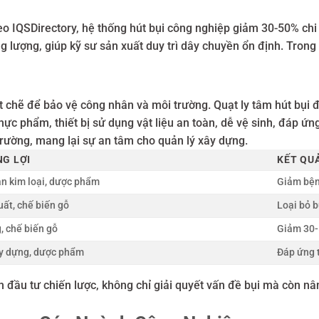
eo IQSDirectory, hệ thống hút bụi công nghiệp giảm 30-50% chi p
g lượng, giúp kỹ sư sản xuất duy trì dây chuyền ổn định. Trong
 chẽ để bảo vệ công nhân và môi trường. Quạt ly tâm hút bụi
hực phẩm, thiết bị sử dụng vật liệu an toàn, dễ vệ sinh, đáp ứn
trường, mang lại sự an tâm cho quản lý xây dựng.
G LỢI
KẾT QU
àn kim loại, dược phẩm
Giảm bện
ất, chế biến gỗ
Loại bỏ b
, chế biến gỗ
Giảm 30-5
y dựng, dược phẩm
Đáp ứng 
nh đầu tư chiến lược, không chỉ giải quyết vấn đề bụi mà còn nâ