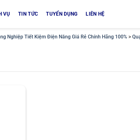
H VỤ
TIN TỨC
TUYỂN DỤNG
LIÊN HỆ
ng Nghiệp Tiết Kiệm Điện Năng Giá Rẻ Chính Hãng 100%
>
Quạ