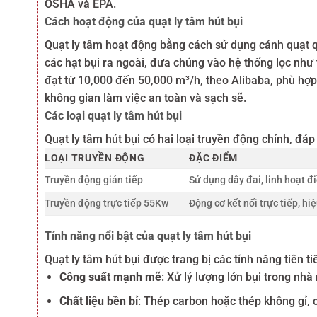
OSHA và EPA.
Cách hoạt động của quạt ly tâm hút bụi
Quạt ly tâm hoạt động bằng cách sử dụng cánh quạt qu
các hạt bụi ra ngoài, đưa chúng vào hệ thống lọc như t
đạt từ 10,000 đến 50,000 m³/h, theo Alibaba, phù hợp
không gian làm việc an toàn và sạch sẽ.
Các loại quạt ly tâm hút bụi
Quạt ly tâm hút bụi có hai loại truyền động chính, đ
LOẠI TRUYỀN ĐỘNG
ĐẶC ĐIỂM
Truyền động gián tiếp
Sử dụng dây đai, linh hoạt đi
Truyền động trực tiếp 55Kw
Động cơ kết nối trực tiếp, hiệ
Tính năng nổi bật của quạt ly tâm hút bụi
Quạt ly tâm hút bụi được trang bị các tính năng tiên 
Công suất mạnh mẽ
: Xử lý lượng lớn bụi trong nh
Chất liệu bền bỉ
: Thép carbon hoặc thép không gỉ, 