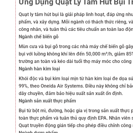
Ứng Dụng Quạt Ly Tâm Hút Bụi 
Quạt ly tâm hút bụi là giải pháp linh hoạt, đáp ứng n
phẩm, và xây dựng. Mỗi ngành có thách thức riêng, và 
công nhân, và tuân thủ các tiêu chuẩn an toàn lao độn
Ngành chế biến gỗ
Mùn cưa và bụi gỗ trong các nhà máy chế biến gỗ gây
bụi với luồng không khí lên đến 50,000 m³/h, giảm 85%
trường an toàn và kéo dài tuổi thọ máy móc cho công
Ngành hàn kim loại
Khói độc và bụi kim loại mịn từ hàn kim loại đe dọa s
99%, theo Oneida Air Systems. Điều này không chỉ bả
dây chuyền, đảm bảo hiệu suất sản xuất ổn định.
Ngành sản xuất thực phẩm
Bụi từ bột mì, đường, hoặc gia vị trong sản xuất thự
toàn thực phẩm và tuân thủ quy định EPA. Nhân viên 
Quạt truyền động gián tiếp cho phép điều chỉnh công s
Ngành dược phẩm