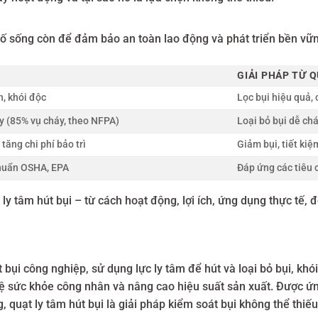
tố sống còn để đảm bảo an toàn lao động và phát triển bền vữn
GIẢI PHÁP TỪ Q
n, khói độc
Lọc bụi hiệu quả, 
y (85% vụ cháy, theo NFPA)
Loại bỏ bụi dễ chá
tăng chi phí bảo trì
Giảm bụi, tiết kiệ
chuẩn OSHA, EPA
Đáp ứng các tiêu 
ly tâm hút bụi – từ cách hoạt động, lợi ích, ứng dụng thực tế,
hút bụi công nghiệp, sử dụng lực ly tâm để hút và loại bỏ bụi, kh
ệ sức khỏe công nhân và nâng cao hiệu suất sản xuất. Được ứn
 quạt ly tâm hút bụi là giải pháp kiểm soát bụi không thể thiế