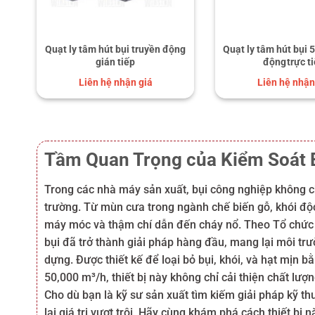
Quạt ly tâm hút bụi truyền động
Quạt ly tâm hút bụi 
gián tiếp
động trực t
Liên hệ nhận giá
Liên hệ nhận
Tầm Quan Trọng của Kiểm Soát 
Trong các nhà máy sản xuất, bụi công nghiệp không ch
trường. Từ mùn cưa trong ngành chế biến gỗ, khói độc
máy móc và thậm chí dẫn đến cháy nổ. Theo Tổ chức Y
bụi đã trở thành giải pháp hàng đầu, mang lại môi tr
dựng. Được thiết kế để loại bỏ bụi, khói, và hạt mịn b
50,000 m³/h, thiết bị này không chỉ cải thiện chất l
Cho dù bạn là kỹ sư sản xuất tìm kiếm giải pháp kỹ th
lại giá trị vượt trội. Hãy cùng khám phá cách thiết bị 