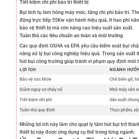
Tiết kiệm chi phí bảo trì thiết bị
Bụi tích tụ làm hỏng máy móc, tăng chi phí bảo trì. Th
động trực tiếp 55Kw vận hành hiệu quả, ít hao phí năn
bảo vệ thiết bị mà còn nâng cao hiệu suất sản xuất.
Tuân thủ các tiêu chuẩn an toàn và môi trường
Các quy định OSHA và EPA yêu cầu kiểm soát bụi chặt
năng xử lý bụi công nghiệp hiệu quả. Trong sản xuất t
hút bụi công trường giúp tránh vi phạm quy định môi 
LỢI ÍCH
NGÀNH HƯỞN
Bảo vệ sức khỏe
Chế biến gỗ, h
Giảm nguy cơ cháy nổ
Nhà máy sản xu
Tiết kiệm chi phí
Sản xuất chung
Tuân thủ quy định
Thực phẩm, xâ
Những lợi ích này làm cho quạt ly tâm hút bụi trở thà
thiết bị này được ứng dụng cụ thể trong từng ngành.