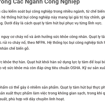
Trong Các Ngành Công Nghiệp
hu cầu kiểm soát bụi công nghiệp trong nhiều ngành, từ chế biế
hệ thống hút bụi công nghiệp này mang lại giá trị tùy chỉnh, gi
g. Dưới đây là cách quạt ly tâm hút bụi phục vụ từng lĩnh vực.
 nguy cơ cháy nổ và ảnh hưởng sức khỏe công nhân. Quạt ly tâm
 rủi ro cháy nổ, theo NFPA. Hệ thống lọc bụi công nghiệp tích 
 nhân chế biến gỗ.
ức khỏe thợ hàn. Quạt hút khói hàn sử dụng lực ly tâm để loại b
o vệ sức khỏe mà còn đáp ứng tiêu chuẩn OSHA. Kỹ sư sản xuất 
c phẩm có thể gây ô nhiễm sản phẩm. Quạt ly tâm hút bụi thực 
sản xuất thực phẩm làm việc trong không gian sạch, trong khi
uất, phù hợp với dây chuyền linh hoạt.