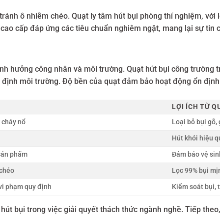
ránh ô nhiễm chéo. Quạt ly tâm hút bụi phòng thí nghiệm, với 
ệu cao cấp đáp ứng các tiêu chuẩn nghiêm ngặt, mang lại sự tin
ảnh hưởng công nhân và môi trường. Quạt hút bụi công trường tr
 định môi trường. Độ bền của quạt đảm bảo hoạt động ổn định t
LỢI ÍCH TỪ Q
 cháy nổ
Loại bỏ bụi gỗ,
Hút khói hiệu q
 sản phẩm
Đảm bảo vệ sin
 chéo
Lọc 99% bụi mị
 vi phạm quy định
Kiểm soát bụi, 
út bụi trong việc giải quyết thách thức ngành nghề. Tiếp theo,