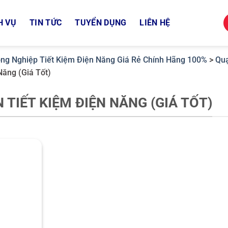
H VỤ
TIN TỨC
TUYỂN DỤNG
LIÊN HỆ
ng Nghiệp Tiết Kiệm Điện Năng Giá Rẻ Chính Hãng 100%
>
Quạ
Năng (Giá Tốt)
TIẾT KIỆM ĐIỆN NĂNG (GIÁ TỐT)