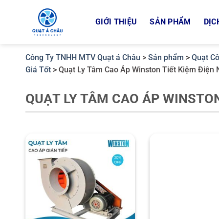
Bỏ
qua
GIỚI THIỆU
SẢN PHẨM
DỊC
nội
dung
Công Ty TNHH MTV Quạt á Châu
>
Sản phẩm
>
Quạt Cô
Giá Tốt
>
Quạt Ly Tâm Cao Áp Winston Tiết Kiệm Điện 
QUẠT LY TÂM CAO ÁP WINSTON 