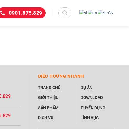
0901.875.829
ĐIỀU HƯỚNG NHANH
TRANG CHỦ
DỰ ÁN
5.829
GIỚI THIỆU
DOWNLOAD
SẢN PHẨM
TUYỂN DỤNG
5.829
DỊCH VỤ
LĨNH VỰC