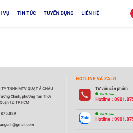
H VỤ
TIN TỨC
TUYỂN DỤNG
LIÊN HỆ
HOTLINE VÀ ZALO
Tư vấn sản phẩm
 TY TNHH MTV QUẠT Á CHÂU
i'm Online
rường Chinh, phường Tân Thới
Hotline : 0901.87
 Quận 12, TP.HCM
.875.829
i'm Online
Hotline : 0901.87
rangdnh@gmail.com