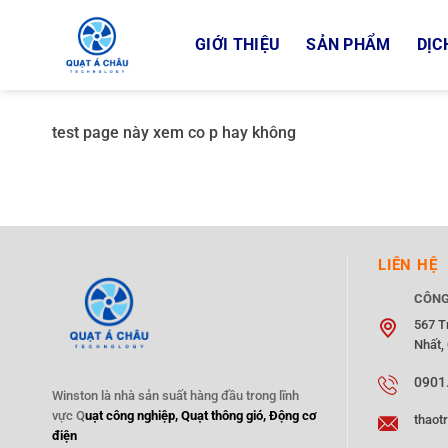
Bỏ
qua
GIỚI THIỆU
SẢN PHẨM
DỊC
nội
dung
test page này xem co p hay không
LIÊN HỆ
CÔNG
567 T
Nhất,
0901
Winston là nhà sản suất hàng đầu trong lĩnh
vực Q
uạt công nghiệp, Quạt thông gió, Động cơ
thaot
điện