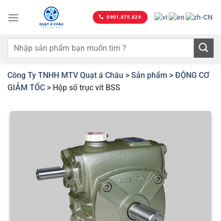
Bỏ
qua
0901.875.829
nội
dung
Công Ty TNHH MTV Quạt á Châu
>
Sản phẩm
>
ĐỘNG CƠ
GIẢM TỐC
>
Hộp số trục vít BSS