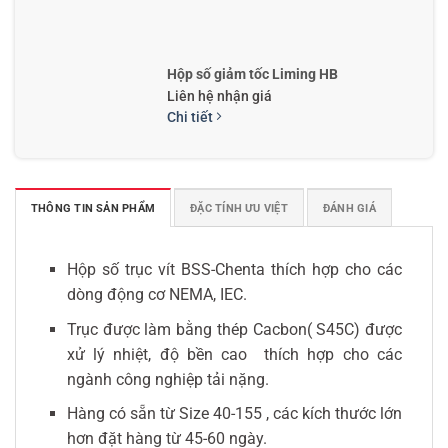
Hộp số giảm tốc Liming HB
Liên hệ nhận giá
Chi tiết
THÔNG TIN SẢN PHẨM
ĐẶC TÍNH ƯU VIỆT
ĐÁNH GIÁ
Hộp số ESM
Liên hệ nhận giá
Chi tiết
Hộp số trục vít BSS-Chenta thích hợp cho các
dòng động cơ NEMA, IEC.
Trục được làm bằng thép Cacbon( S45C) được
xử lý nhiệt, độ bền cao thích hợp cho các
ngành công nghiệp tải nặng.
Hàng có sẵn từ Size 40-155 , các kích thước lớn
hơn đặt hàng từ 45-60 ngày.