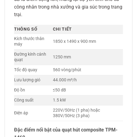
công nhân trong nhà xưởng và gia súc trong trang
trại.
THÔNG SỐ
CHI TIẾT
Kích thước thân
1850 x 1490 x 900 mm
máy
Đường kính cánh
1250 mm
quạt
Tốc độ quay
560 vòng/phút
Lưu lượng gió
44.000 m³/h
Độ ồn
≤50 dB
Công suất
1.5 kW
220V/50Hz (1 pha) hoặc
Điện áp
380V/50Hz (3 pha)
Đặc điểm nổi bật của quạt hút composite TPM-