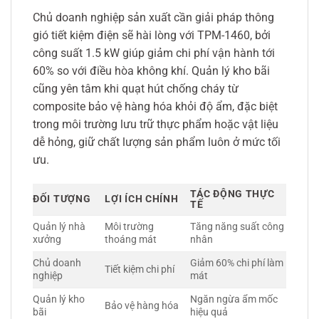
Chủ doanh nghiệp sản xuất cần giải pháp thông
gió tiết kiệm điện sẽ hài lòng với TPM-1460, bởi
công suất 1.5 kW giúp giảm chi phí vận hành tới
60% so với điều hòa không khí. Quản lý kho bãi
cũng yên tâm khi quạt hút chống cháy từ
composite bảo vệ hàng hóa khỏi độ ẩm, đặc biệt
trong môi trường lưu trữ thực phẩm hoặc vật liệu
dễ hỏng, giữ chất lượng sản phẩm luôn ở mức tối
ưu.
TÁC ĐỘNG THỰC
ĐỐI TƯỢNG
LỢI ÍCH CHÍNH
TẾ
Quản lý nhà
Môi trường
Tăng năng suất công
xưởng
thoáng mát
nhân
Chủ doanh
Giảm 60% chi phí làm
Tiết kiệm chi phí
nghiệp
mát
Quản lý kho
Ngăn ngừa ẩm mốc
Bảo vệ hàng hóa
bãi
hiệu quả