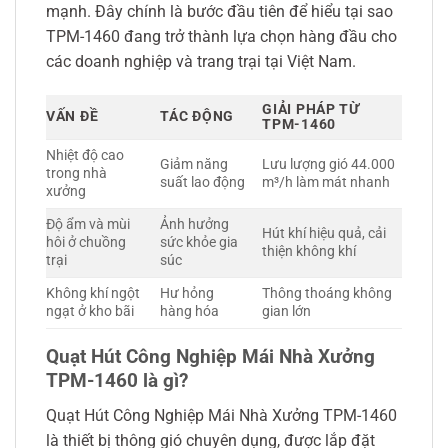
mạnh. Đây chính là bước đầu tiên để hiểu tại sao
TPM-1460 đang trở thành lựa chọn hàng đầu cho
các doanh nghiệp và trang trại tại Việt Nam.
GIẢI PHÁP TỪ
VẤN ĐỀ
TÁC ĐỘNG
TPM-1460
Nhiệt độ cao
Giảm năng
Lưu lượng gió 44.000
trong nhà
suất lao động
m³/h làm mát nhanh
xưởng
Độ ẩm và mùi
Ảnh hưởng
Hút khí hiệu quả, cải
hôi ở chuồng
sức khỏe gia
thiện không khí
trại
súc
Không khí ngột
Hư hỏng
Thông thoáng không
ngạt ở kho bãi
hàng hóa
gian lớn
Quạt Hút Công Nghiệp Mái Nhà Xưởng
TPM-1460 là gì?
Quạt Hút Công Nghiệp Mái Nhà Xưởng TPM-1460
là thiết bị thông gió chuyên dụng, được lắp đặt