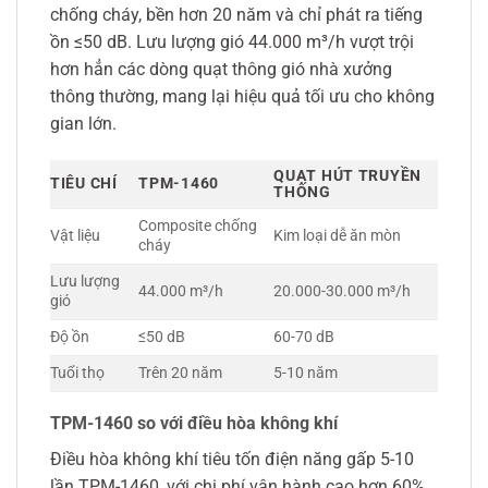
chống cháy, bền hơn 20 năm và chỉ phát ra tiếng
ồn ≤50 dB. Lưu lượng gió 44.000 m³/h vượt trội
hơn hẳn các dòng quạt thông gió nhà xưởng
thông thường, mang lại hiệu quả tối ưu cho không
gian lớn.
QUẠT HÚT TRUYỀN
TIÊU CHÍ
TPM-1460
THỐNG
Composite chống
Vật liệu
Kim loại dễ ăn mòn
cháy
Lưu lượng
44.000 m³/h
20.000-30.000 m³/h
gió
Độ ồn
≤50 dB
60-70 dB
Tuổi thọ
Trên 20 năm
5-10 năm
TPM-1460 so với điều hòa không khí
Điều hòa không khí tiêu tốn điện năng gấp 5-10
lần TPM-1460, với chi phí vận hành cao hơn 60%.