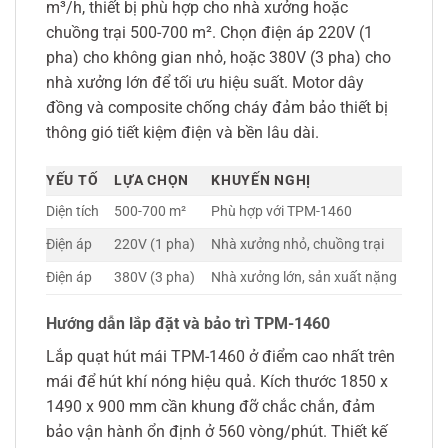
m³/h, thiết bị phù hợp cho nhà xưởng hoặc
chuồng trại 500-700 m². Chọn điện áp 220V (1
pha) cho không gian nhỏ, hoặc 380V (3 pha) cho
nhà xưởng lớn để tối ưu hiệu suất. Motor dây
đồng và composite chống cháy đảm bảo thiết bị
thông gió tiết kiệm điện và bền lâu dài.
YẾU TỐ
LỰA CHỌN
KHUYẾN NGHỊ
Diện tích
500-700 m²
Phù hợp với TPM-1460
Điện áp
220V (1 pha)
Nhà xưởng nhỏ, chuồng trại
Điện áp
380V (3 pha)
Nhà xưởng lớn, sản xuất nặng
Hướng dẫn lắp đặt và bảo trì TPM-1460
Lắp quạt hút mái TPM-1460 ở điểm cao nhất trên
mái để hút khí nóng hiệu quả. Kích thước 1850 x
1490 x 900 mm cần khung đỡ chắc chắn, đảm
bảo vận hành ổn định ở 560 vòng/phút. Thiết kế