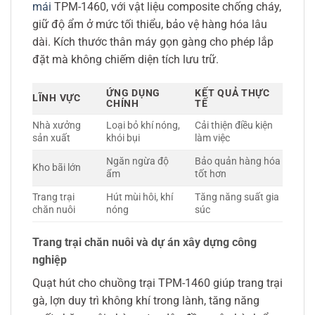
mái
TPM-1460, với vật liệu composite chống cháy,
giữ độ ẩm ở mức tối thiểu, bảo vệ hàng hóa lâu
dài. Kích thước thân máy gọn gàng cho phép lắp
đặt mà không chiếm diện tích lưu trữ.
ỨNG DỤNG
KẾT QUẢ THỰC
LĨNH VỰC
CHÍNH
TẾ
Nhà xưởng
Loại bỏ khí nóng,
Cải thiện điều kiện
sản xuất
khói bụi
làm việc
Ngăn ngừa độ
Bảo quản hàng hóa
Kho bãi lớn
ẩm
tốt hơn
Trang trại
Hút mùi hôi, khí
Tăng năng suất gia
chăn nuôi
nóng
súc
Trang trại chăn nuôi và dự án xây dựng công
nghiệp
Quạt hút cho chuồng trại TPM-1460 giúp trang trại
gà, lợn duy trì không khí trong lành, tăng năng