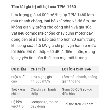
Tóm tắt giá trị nổi bật của TPM-1460
Lưu lượng gió 44.000 m³/h giúp TPM-1460 làm
mát nhanh chóng, loại bỏ khí nóng và độ ẩm, tạo
không gian lý tưởng cho công nhân và gia súc.
Vật liệu composite chống cháy cùng motor dây
đồng bền bỉ đảm bảo tuổi thọ hơn 20 năm, trong
khi công suất 1.5 kW giữ chi phí vận hành ở mức
tối thiểu. Độ ồn thấp ≤50 dB là điểm nhấn, mang
lại sự yên tĩnh cần thiết cho mọi môi trường.
ƯU ĐIỂM
CHI TIẾT
LỢI ÍCH CHO BẠN
Hiệu suất
Lưu lượng gió
Làm mát nhanh, không
cao
44.000 m³/h
gian thoáng
Tiết kiệm
Chi phí vận hành
Giảm 50-60% so với
chi phí
thấp
điều hòa
Độ bền
Composite, motor
Tuổi thọ trên 20 năm
vượt trội
dây đồng