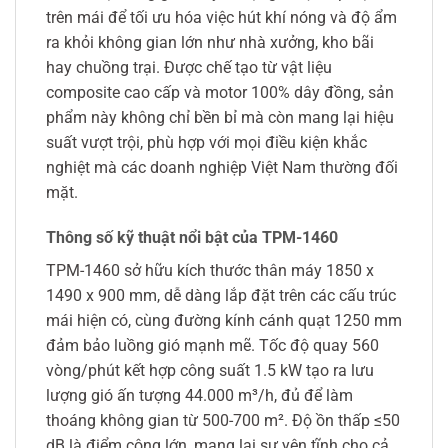
trên mái để tối ưu hóa việc hút khí nóng và độ ẩm
ra khỏi không gian lớn như nhà xưởng, kho bãi
hay chuồng trại. Được chế tạo từ vật liệu
composite cao cấp và motor 100% dây đồng, sản
phẩm này không chỉ bền bỉ mà còn mang lại hiệu
suất vượt trội, phù hợp với mọi điều kiện khắc
nghiệt mà các doanh nghiệp Việt Nam thường đối
mặt.
Thông số kỹ thuật nổi bật của TPM-1460
TPM-1460 sở hữu kích thước thân máy 1850 x
1490 x 900 mm, dễ dàng lắp đặt trên các cấu trúc
mái hiện có, cùng đường kính cánh quạt 1250 mm
đảm bảo luồng gió mạnh mẽ. Tốc độ quay 560
vòng/phút kết hợp công suất 1.5 kW tạo ra lưu
lượng gió ấn tượng 44.000 m³/h, đủ để làm
thoáng không gian từ 500-700 m². Độ ồn thấp ≤50
dB là điểm cộng lớn, mang lại sự yên tĩnh cho cả