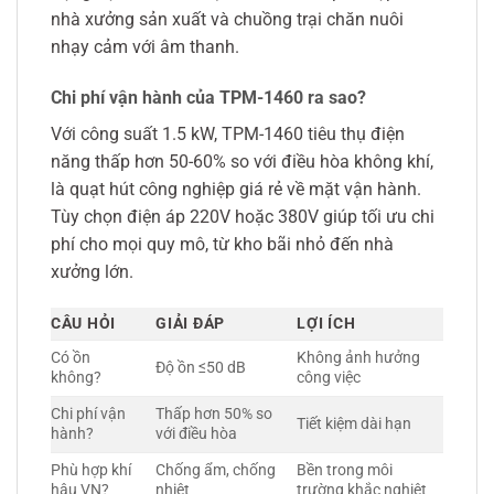
nhà xưởng sản xuất và chuồng trại chăn nuôi
nhạy cảm với âm thanh.
Chi phí vận hành của TPM-1460 ra sao?
Với công suất 1.5 kW, TPM-1460 tiêu thụ điện
năng thấp hơn 50-60% so với điều hòa không khí,
là quạt hút công nghiệp giá rẻ về mặt vận hành.
Tùy chọn điện áp 220V hoặc 380V giúp tối ưu chi
phí cho mọi quy mô, từ kho bãi nhỏ đến nhà
xưởng lớn.
CÂU HỎI
GIẢI ĐÁP
LỢI ÍCH
Có ồn
Không ảnh hưởng
Độ ồn ≤50 dB
không?
công việc
Chi phí vận
Thấp hơn 50% so
Tiết kiệm dài hạn
hành?
với điều hòa
Phù hợp khí
Chống ẩm, chống
Bền trong môi
hậu VN?
nhiệt
trường khắc nghiệt