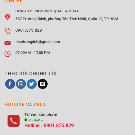
LIÊN HỆ
CÔNG TY TNHH MTV QUẠT Á CHÂU
567 Trường Chinh, phường Tân Thới Nhất, Quận 12, TP.HCM
0901.875.829
thaotrangdnh@gmail.com
07:00AM - 17:00 PM
THEO DÕI CHÚNG TÔI
HOTLINE VÀ ZALO
Tư vấn sản phẩm
i'm Online
Hotline : 0901.875.829