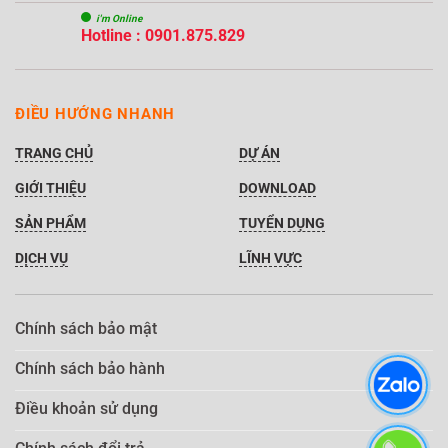
i'm Online
Hotline : 0901.875.829
ĐIỀU HƯỚNG NHANH
TRANG CHỦ
DỰ ÁN
GIỚI THIỆU
DOWNLOAD
SẢN PHẨM
TUYỂN DỤNG
DỊCH VỤ
LĨNH VỰC
Chính sách bảo mật
Chính sách bảo hành
Điều khoản sử dụng