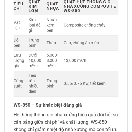
QUẠT
QUẠT HÚT THÔNG GIÓ
TIÊU
QUẠT
KIM
NHÀ XƯỞNG COMPOSITE
CHÍ
NHỰA
LOẠI
WS-850
Kim
Nhựa
Vật
loại dễ
kém
Composite chống cháy
liệu
gỉ
bền
Độ
Trung
Thấp
Cao, chống ăn mòn
bền
bình
Lưu
Dưới
5,000-
lượng
10,000
8,000
13,000 m³/h
gió
m³/h
m³/h
Tiêu
Công
tốn
Trung
0.55/0.75 Kw, tiết kiệm
suất
nhiều
bình
điện
WS-850 – Sự khác biệt đáng giá
Hệ thống thông gió nhà xưởng hiệu quả đòi hỏi sự
cân bằng giữa chi phí và chất lượng. WS-850
không chỉ giảm nhiệt độ nhà xưởng mà còn tối ưu