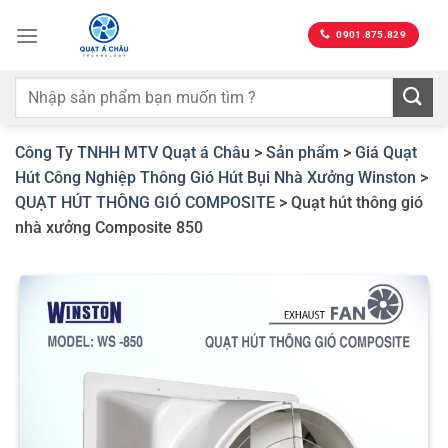
Bỏ
qua
0901.875.829
nội
dung
Công Ty TNHH MTV Quạt á Châu
>
Sản phẩm
>
Giá Quạt
Hút Công Nghiệp Thông Gió Hút Bụi Nhà Xưởng Winston
>
QUẠT HÚT THÔNG GIÓ COMPOSITE
>
Quạt hút thông gió
nhà xưởng Composite 850