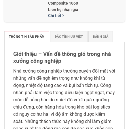
Composite 1060
Liên hệ nhận giá
Chi tiết
THÔNG TIN SẢN PHẨM
ĐẶC TÍNH ƯU VIỆT
ĐÁNH GIÁ
Quạt hút công nghiệp mái nhà xưởng
composite TPM 1060
Liên hệ nhận giá
Giới thiệu – Vấn đề thông gió trong nhà
Chi tiết
xưởng công nghiệp
Nhà xưởng công nghiệp thường xuyên đối mặt với
những vấn đề nghiêm trọng như không khí tù
đọng, nhiệt độ tăng cao và bụi bẩn tích tụ. Công
nhân phải làm việc trong điều kiện ngột ngạt, máy
móc dễ hỏng hóc do nhiệt độ vượt quá ngưỡng
chịu đựng, còn hàng hóa trong kho bãi logistics
có nguy cơ hư hại vì độ ẩm không được kiểm
soát. Những thách thức này không chỉ làm giảm
năng suất lao động mà còn đe dọa sức khỏe con