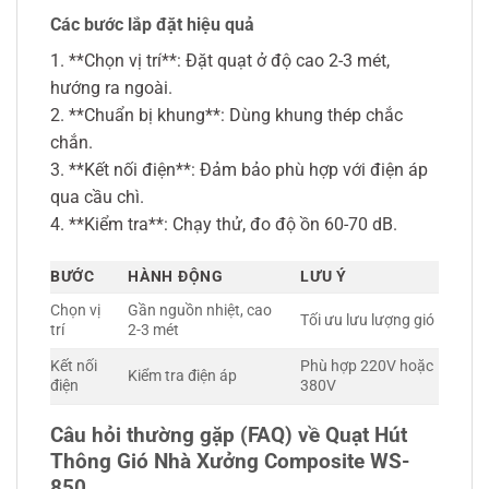
Các bước lắp đặt hiệu quả
1. **Chọn vị trí**: Đặt quạt ở độ cao 2-3 mét,
hướng ra ngoài.
2. **Chuẩn bị khung**: Dùng khung thép chắc
chắn.
3. **Kết nối điện**: Đảm bảo phù hợp với điện áp
qua cầu chì.
4. **Kiểm tra**: Chạy thử, đo độ ồn 60-70 dB.
BƯỚC
HÀNH ĐỘNG
LƯU Ý
Chọn vị
Gần nguồn nhiệt, cao
Tối ưu lưu lượng gió
trí
2-3 mét
Kết nối
Phù hợp 220V hoặc
Kiểm tra điện áp
điện
380V
Câu hỏi thường gặp (FAQ) về Quạt Hút
Thông Gió Nhà Xưởng Composite WS-
850