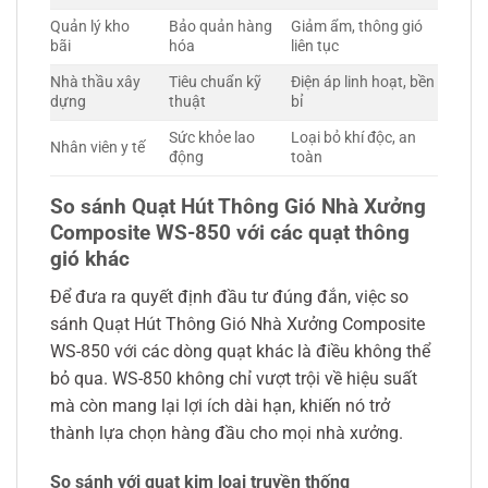
Quản lý kho
Bảo quản hàng
Giảm ẩm, thông gió
bãi
hóa
liên tục
Nhà thầu xây
Tiêu chuẩn kỹ
Điện áp linh hoạt, bền
dựng
thuật
bỉ
Sức khỏe lao
Loại bỏ khí độc, an
Nhân viên y tế
động
toàn
So sánh Quạt Hút Thông Gió Nhà Xưởng
Composite WS-850 với các quạt thông
gió khác
Để đưa ra quyết định đầu tư đúng đắn, việc so
sánh Quạt Hút Thông Gió Nhà Xưởng Composite
WS-850 với các dòng quạt khác là điều không thể
bỏ qua. WS-850 không chỉ vượt trội về hiệu suất
mà còn mang lại lợi ích dài hạn, khiến nó trở
thành lựa chọn hàng đầu cho mọi nhà xưởng.
So sánh với quạt kim loại truyền thống