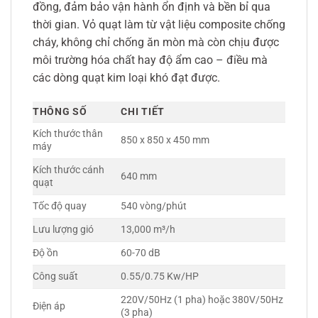
đồng, đảm bảo vận hành ổn định và bền bỉ qua
thời gian. Vỏ quạt làm từ vật liệu composite chống
cháy, không chỉ chống ăn mòn mà còn chịu được
môi trường hóa chất hay độ ẩm cao – điều mà
các dòng quạt kim loại khó đạt được.
THÔNG SỐ
CHI TIẾT
Kích thước thân
850 x 850 x 450 mm
máy
Kích thước cánh
640 mm
quạt
Tốc độ quay
540 vòng/phút
Lưu lượng gió
13,000 m³/h
Độ ồn
60-70 dB
Công suất
0.55/0.75 Kw/HP
220V/50Hz (1 pha) hoặc 380V/50Hz
Điện áp
(3 pha)