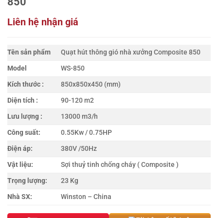
850
Liên hệ nhận giá
Tên sản phẩm
Quạt hút thông gió nhà xưởng Composite 850
Model
WS-850
Kích thước :
850x850x450 (mm)
Diện tích :
90-120 m2
Lưu lượng :
13000 m3/h
Công suất:
0.55Kw / 0.75HP
Điện áp:
380V /50Hz
Vật liệu:
Sợi thuỷ tinh chống cháy ( Composite )
Trọng lượng:
23 Kg
Nhà SX:
Winston – China