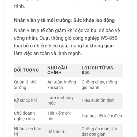
trình.
Nhân viên y tế môi trường: Sức khỏe lao động
Nhân viên y tế cần giảm khí độc và bụi để bảo vệ
công nhân. Quạt thông gió công nghiệp WS-850
loại bỏ ô nhiễm hiệu quả, mang lại không gian
làm việc an toàn và lành mạnh.
NHU CẦU
LỢI ÍCH TỪ WS-
ĐỐI TƯỢNG
CHÍNH
850
Quản lý nhà
An toàn, không
Chống cháy, thông
xưởng
khí sạch
gió mạnh
Làm mát máy
Kỹ sư cơ khí
Hiệu suất ổn định
móc
Chủ doanh
Tiết kiệm chi
Hút bụi, tiết kiệm điện
nghiệp nhỏ
phí
Nhân viên bảo
Chống ăn mòn, lắp
Dễ bảo trì
trì
đặt đơn giản