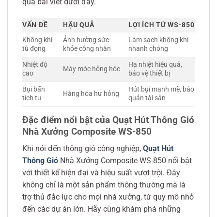
qua bài viết dưới đây.
VẤN ĐỀ
HẬU QUẢ
LỢI ÍCH TỪ WS-850
Không khí
Ảnh hưởng sức
Làm sạch không khí
tù đọng
khỏe công nhân
nhanh chóng
Nhiệt độ
Hạ nhiệt hiệu quả,
Máy móc hỏng hóc
cao
bảo vệ thiết bị
Bụi bẩn
Hút bụi mạnh mẽ, bảo
Hàng hóa hư hỏng
tích tụ
quản tài sản
Đặc điểm nổi bật của Quạt Hút Thông Gió
Nhà Xưởng Composite WS-850
Khi nói đến thông gió công nghiệp,
Quạt Hút
Thông Gió
Nhà Xưởng Composite WS-850 nổi bật
với thiết kế hiện đại và hiệu suất vượt trội. Đây
không chỉ là một sản phẩm thông thường mà là
trợ thủ đắc lực cho mọi nhà xưởng, từ quy mô nhỏ
đến các dự án lớn. Hãy cùng khám phá những