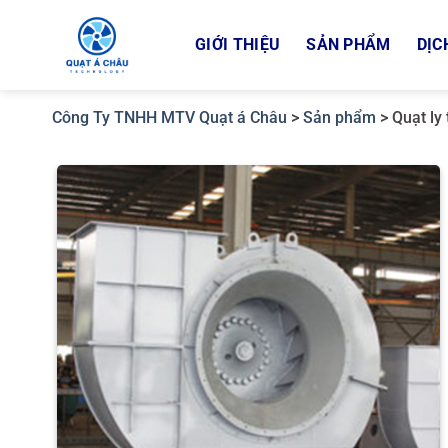
Bỏ
qua
GIỚI THIỆU
SẢN PHẨM
DỊC
nội
dung
Công Ty TNHH MTV Quạt á Châu
>
Sản phẩm
>
Quạt ly