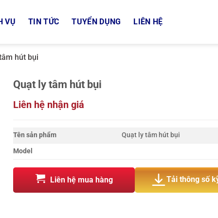
H VỤ
TIN TỨC
TUYỂN DỤNG
LIÊN HỆ
 tâm hút bụi
Quạt ly tâm hút bụi
Liên hệ nhận giá
Tên sản phẩm
Quạt ly tâm hút bụi
Model
Tải thông số k
Liên hệ mua hàng