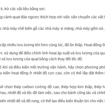
ti, trừ các vật liệu bằng sợi.
g cánh quạt đảo ngược thích hợp với việc vận chuyển các vật li
ác nhà máy chế biến gỗ các nhà máy xi măng, nhà máy gốm sứ, 
 cấp nhiều lưu lượng khí hơn cùng lúc, độ ồn thấp. Hoạt động ổ
c sử dụng để điều chỉnh linh hoạt áp suất và lưu lượng của quạ
 và lưu lượng của quạt bằng cách thay đổi tốc độ.
độ khí và điều kiện môi trường vận hành, hãy chọn phương 
iều kiện hoạt động ở nhiệt độ cực cao, còn có thể lắp đặt thêm
i sẽ chọn thép carbon cường độ cao, thép hợp kim thấp, thép 
u, nhiệt độ và tốc độ làm việc, sao cho bánh công tác và chính 
iến nhiệt độ và độ rung, có thể tạo điều kiện thuận lợi cho việc 