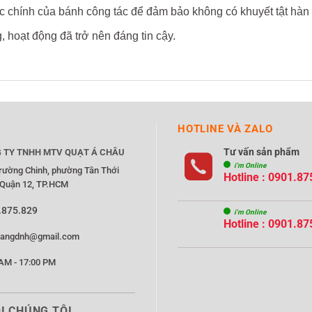
c chính của bánh công tác để đảm bảo không có khuyết tật hàn 
, hoạt động đã trở nên đáng tin cậy.
HOTLINE VÀ ZALO
Tư vấn sản phẩm
 TY TNHH MTV QUẠT Á CHÂU
i'm Online
rường Chinh, phường Tân Thới
Hotline : 0901.87
 Quận 12, TP.HCM
.875.829
i'm Online
Hotline : 0901.87
rangdnh@gmail.com
AM - 17:00 PM
I CHÚNG TÔI