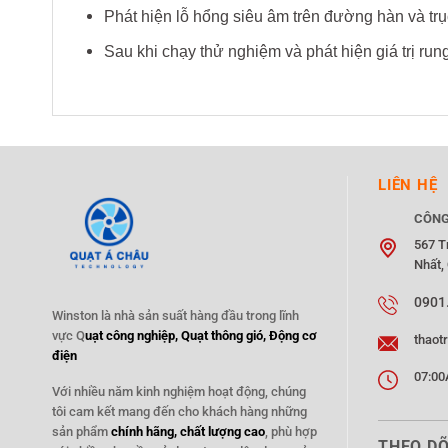
Phát hiện lỗ hổng siêu âm trên đường hàn và trụ
Sau khi chạy thử nghiệm và phát hiện giá trị rung
LIÊN HỆ
CÔNG
567 T
Nhất,
0901
Winston là nhà sản suất hàng đầu trong lĩnh
vực Q
uạt công nghiệp, Quạt thông gió, Động cơ
thaot
điện
07:00
Với nhiều năm kinh nghiệm hoạt động, chúng
tôi cam kết mang đến cho khách hàng những
sản phẩm
chính hãng, chất lượng cao
, phù hợp
THEO DÕ