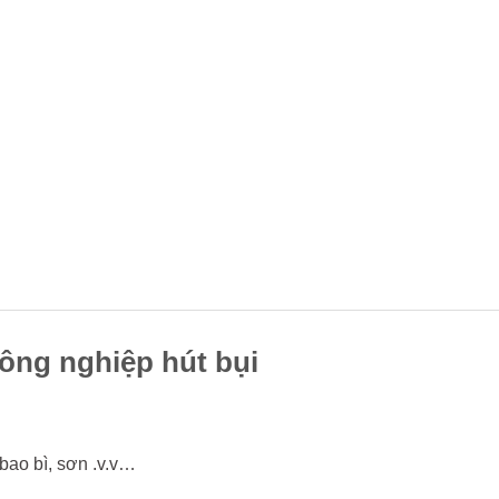
công nghiệp hút bụi
bao bì, sơn .v.v…