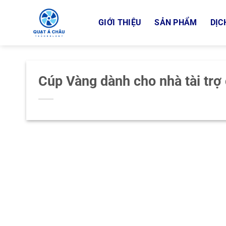
Bỏ
qua
GIỚI THIỆU
SẢN PHẨM
DỊC
nội
dung
Cúp Vàng dành cho nhà tài trợ