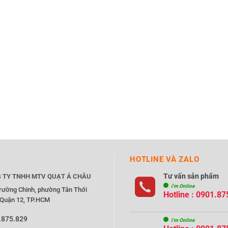
HOTLINE VÀ ZALO
Tư vấn sản phẩm
 TY TNHH MTV QUẠT Á CHÂU
i'm Online
rường Chinh, phường Tân Thới
Hotline : 0901.87
 Quận 12, TP.HCM
.875.829
i'm Online