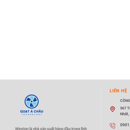
LIÊN HỆ
CÔNG
567 T
Nhất,
0901
Winston là nhà sản suất hàng đầu trong lĩnh