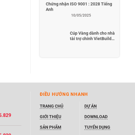
Chứng nhận ISO 9001 : 2028 Tiếng
Anh
10/05/2025
Cúp Vàng dành cho nhà
tài trợ chính VietBuild
Hà Nội Năm 2022
ĐIỀU HƯỚNG NHANH
TRANG CHỦ
DỰ ÁN
5.829
GIỚI THIỆU
DOWNLOAD
SẢN PHẨM
TUYỂN DỤNG