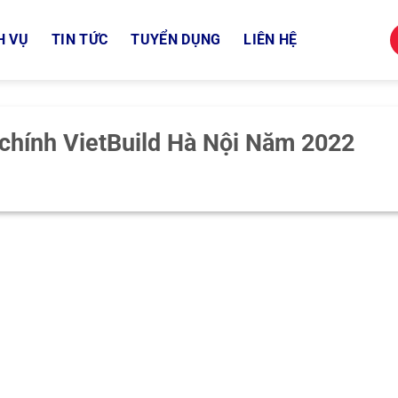
H VỤ
TIN TỨC
TUYỂN DỤNG
LIÊN HỆ
 chính VietBuild Hà Nội Năm 2022